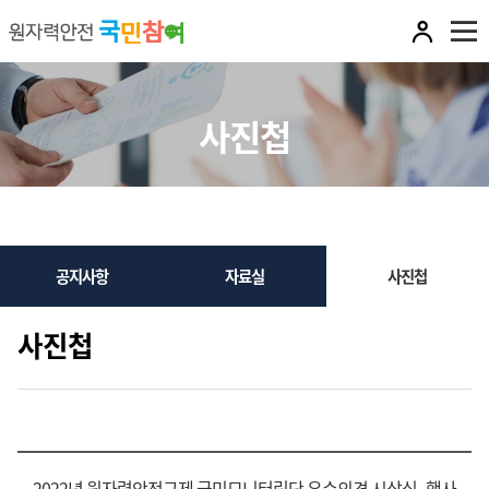
전
체
사진첩
메
뉴
열
기
서
공지사항
자료실
사진첩
브
메
사진첩
뉴
2022년 원자력안전규제 국민모니터링단 우수의견 시상식_행사