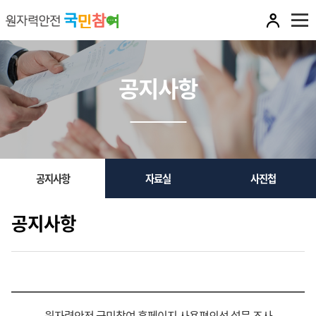
전
체
공지사항
메
뉴
열
기
서
공지사항
자료실
사진첩
브
메
공지사항
뉴
원자력안전 국민참여 홈페이지 사용편의성 설문 조사