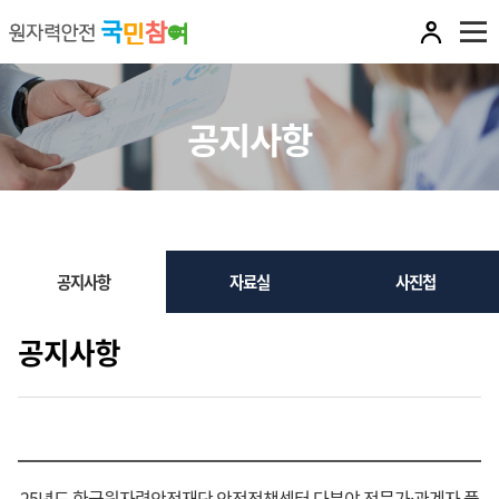
전
체
공지사항
메
뉴
열
기
서
공지사항
자료실
사진첩
브
메
공지사항
뉴
25년도 한국원자력안전재단 안전정책센터 다분야 전문가·관계자 풀