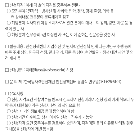
□ 신청자격 : 아래 각 호의 자격을 충족하는 전문가
○ 모집분야 : 원자력‧방사선 및 사회학, 법학, 정책, 경제, 환경, 의학 등
※ 상세내용 전문분야 분류체계표 참조
○ 해당분야 석사학위 이상 소지자로서 관련 분야의 대내‧외 강의, 강연, 자문 등 경
력이 있는 자
○ 해당분야 실무경력 5년 이상인 자 또는 이에 준하는 전문성을 갖춘 자
□ 활동내용 : 안전정책센터 사업추진 및 원자력안전정책 연계 다분야연구 수행 등에
따른 주제 심의, 연구자 선정, 결과 평가, 자문 등 참여, 현안발굴‧정책 대안 제안 및 의
견 제시 등
□ 신청방법 : 이메일(ybs@kofons.or.kr) 신청
□ 문 의 처 : 한국원자력안전재단 안전정책센터 윤범식 연구원(031-626-6101)
□ 유의사항
○ 신청 자격요건 적합여부를 반드시 검토하여 신청바라며, 신청 상의 기재 착오나 누
락 등에 대한 불이익은 신청자 본인의 책임으로 함
○ 신청 시 개인정보제공 등에 동의하여야 함
○ 신청기간 이후에도 상시 이메일 신청‧접수가 가능함
○ 신청자격 요건 충족여부를 검토하여 승인하며, 자격미달 등의 이유로 반려될 경우
그 내용을 신청자에 개별 통보함